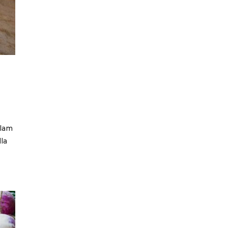
llam
lla