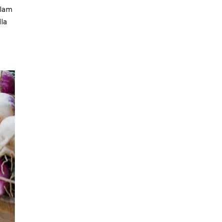
llam
lla