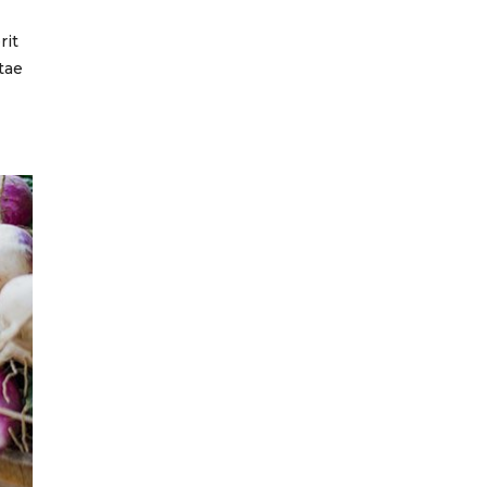
rit
itae