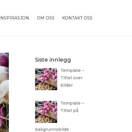
INSPIRASJON
OM OSS
KONTAKT OSS
Siste innlegg
Template –
Tittel over
bilder
Template –
Tittel på
bakgrunnsbilde