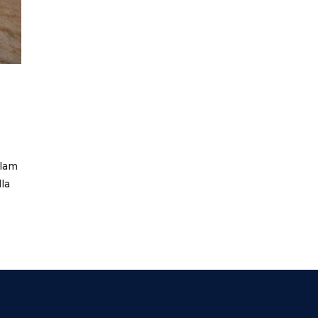
llam
lla